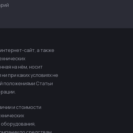
арий
интернет-сайт, а также
технических
ная на нём, носит
ни при каких условиях не
ой положениями Статьи
ерации.
личии и стоимости
технических
 оборудования,
компании по средствам