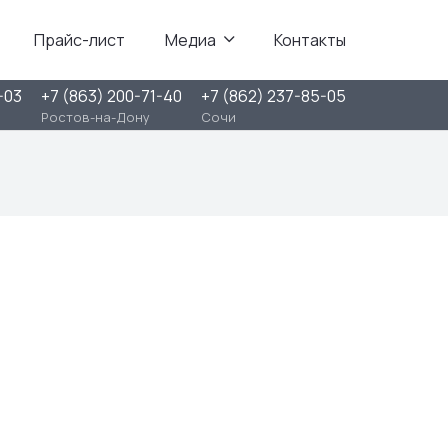
Прайс-лист
Медиа
Контакты
-03
+7 (863) 200-71-40
+7 (862) 237-85-05
Ростов-на-Дону
Сочи