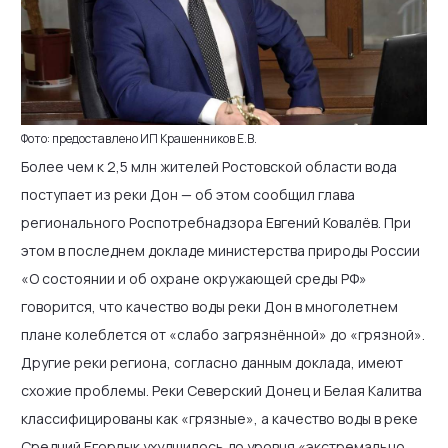
Фото: предоставлено ИП Крашенников Е.В.
Более чем к 2,5 млн жителей Ростовской области вода
поступает из реки Дон — об этом сообщил глава
регионального Роспотребнадзора Евгений Ковалёв. При
этом в последнем докладе министерства природы России
«О состоянии и об охране окружающей среды РФ»
говорится, что качество воды реки Дон в многолетнем
плане колеблется от «слабо загрязнённой» до «грязной».
Другие реки региона, согласно данным доклада, имеют
схожие проблемы. Реки Северский Донец и Белая Калитва
классифицированы как «грязные», а качество воды в реке
Средний Егорлык ухудшилось до уровня «экстремально