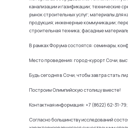
канализации и газификации; технические с
рынок строительных услуг; материалы для 
продукция; инженерные коммуникации; пере
строительная техника; фасадные материал
В рамках Форума состоятся: семинары, кон
Место проведения: город-курорт Сочи, выс
Будь сегодня в Сочи, чтобы завтра стать л
Построим Олимпийскую столицу вместе!
Контактная информация: +7 (8622) 62-31-79; 
Согласно большинству исследований состоя
характеризовавшегося существенным спадом 