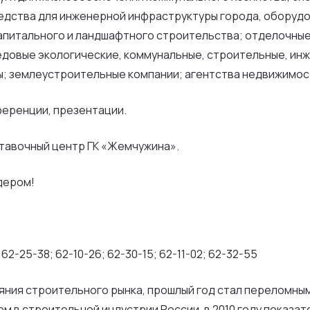
редства для инженерной инфраструктуры города, оборудо
капитального и ландшафтного строительства; отделочны
довые экологические, коммунальные, строительные, ин
ы; землеустроительные компании; агентства недвижимос
ференции, презентации.
тавочный центр ГК «Жемчужина».
идером!
62-25-38; 62-10-26; 62-30-15; 62-11-02; 62-32-55
ния строительного рынка, прошлый год стал переломным:
в строительной индустрии России, в 2010 году показате