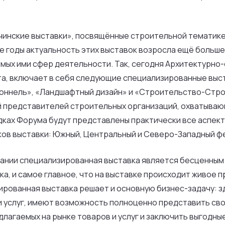
нские выставки», посвящённые строительной тематике, 
 годы актуальность этих выставок возросла ещё больше,
емых ими сфер деятельности. Так, сегодня Архитектурн
арта, включает в себя следующие специализированные в
оннель», «Ландшафтный дизайн» и «Строительство-Стр
 представителей строительных организаций, охватывающ
дках Форума будут представлены практически все аспек
иков выставки: Южный, Центральный и Северо-Западный ф
пании специализированная выставка является бесценным
ка, и самое главное, что на выставке происходит живое
ированная выставка решает и основную бизнес-задачу: з
и услуг, имеют возможность полноценно представить сво
агаемых на рынке товаров и услуг и заключить выгодные