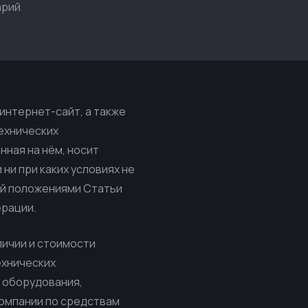
арий
интернет-сайт, а также
технических
ная на нём, носит
ни при каких условиях не
ой положениями Статьи
ерации.
личии и стоимости
технических
 оборудования,
компании по средствам