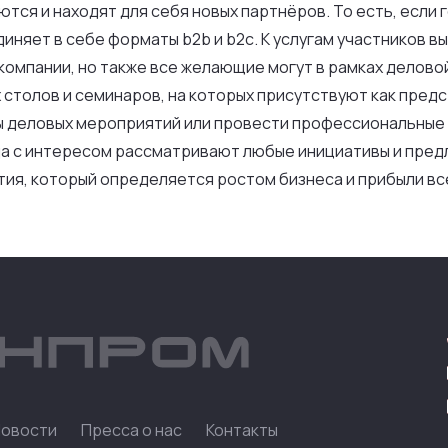
ются и находят для себя новых партнёров. То есть, если
няет в себе форматы b2b и b2c. К услугам участников в
компании, но также все желающие могут в рамках делов
х столов и семинаров, на которых присутствуют как пред
ы деловых мероприятий или провести профессиональные 
а с интересом рассматривают любые инициативы и предл
тия, который определяется ростом бизнеса и прибыли все
Новости
Пресса о нас
Контакты