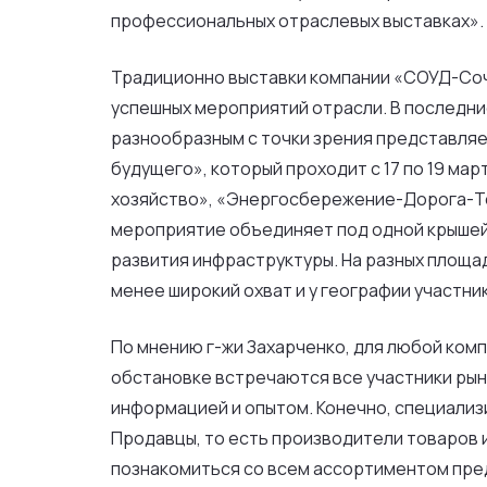
профессиональных отраслевых выставках».
Традиционно выставки компании «СОУД-Сочи
успешных мероприятий отрасли. В последние
разнообразным с точки зрения представля
будущего», который проходит с 17 по 19 м
хозяйство», «Энергосбережение-Дорога-Т
мероприятие объединяет под одной крышей
развития инфраструктуры. На разных площа
менее широкий охват и у географии участн
По мнению г-жи Захарченко, для любой ком
обстановке встречаются все участники рын
информацией и опытом. Конечно, специализ
Продавцы, то есть производители товаров 
познакомиться со всем ассортиментом предл