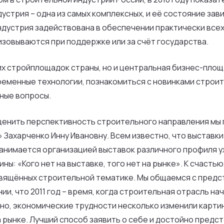
стрия – одна из самых комплексных, и её состояние зав
дустрия задействована в обеспечении практически всех
изовываются при поддержке или за счёт государства.
ших стройплощадок страны, но и центральная бизнес-пло
ременные технологии, познакомиться с новинками строит
щные вопросы.
енить перспективность строительного направления мы 
Захарченко Инну Ивановну. Всем известно, что выставки
анимается организацией выставок различного профиля уж
ы: «Кого нет на выставке, того нет на рынке». К счастью
свящённых строительной тематике. Мы общаемся с предс
нии, что 2011 год – время, когда строительная отрасль н
но, экономические трудности несколько изменили картин
а рынке. Лучший способ заявить о себе и достойно предс