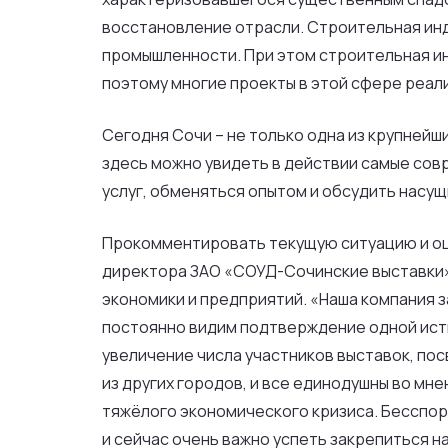
восстановление отрасли. Строительная инду
промышленности. При этом строительная ин
поэтому многие проекты в этой сфере реал
Сегодня Сочи – не только одна из крупней
здесь можно увидеть в действии самые сов
услуг, обменяться опытом и обсудить насу
Прокомментировать текущую ситуацию и оц
директора ЗАО «СОУД-Сочинские выставки» 
экономики и предприятий. «Наша компания з
постоянно видим подтверждение одной истин
увеличение числа участников выставок, по
из других городов, и все единодушны во мне
тяжёлого экономического кризиса. Бесспор
и сейчас очень важно успеть закрепиться н