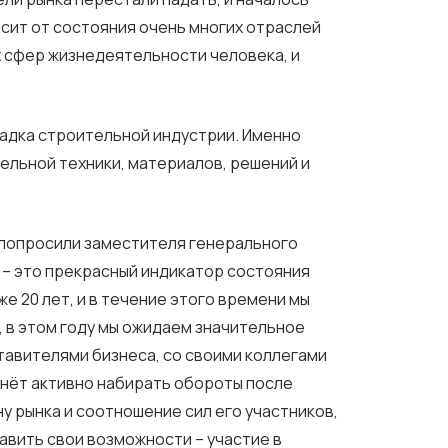
исит от состояния очень многих отраслей
 сфер жизнедеятельности человека, и
щадка строительной индустрии. Именно
ельной техники, материалов, решений и
попросили заместителя генерального
 – это прекрасный индикатор состояния
е 20 лет, и в течение этого времени мы
, в этом году мы ожидаем значительное
тавителями бизнеса, со своими коллегами
ачнёт активно набирать обороты после
у рынка и соотношение сил его участников,
тавить свои возможности – участие в