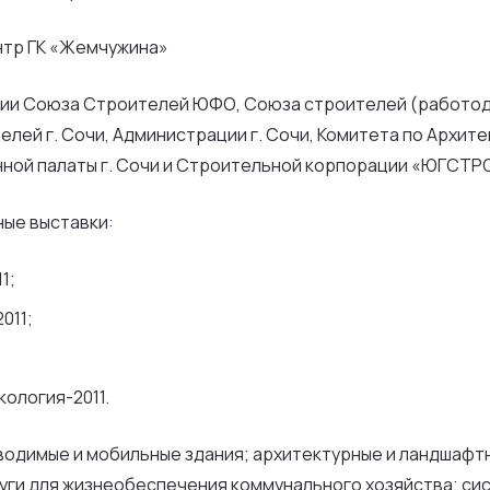
нтр ГК «Жемчужина»
вии Союза Строителей ЮФО, Союза строителей (работод
лей г. Сочи, Администрации г. Сочи, Комитета по Архит
нной палаты г. Сочи и Строительной корпорации «ЮГСТ
ные выставки:
1;
011;
ология-2011.
одимые и мобильные здания; архитектурные и ландшафтн
луги для жизнеобеспечения коммунального хозяйства; си