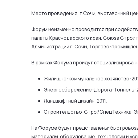
Место проведения: г.Сочи, выставочный це
Форум неизменно проводится при содейст
палаты Краснодарского края, Союза Строите
Администрации г. Сочи, Торгово-промышле
В рамках Форума пройдут специализирован
Жилищно-коммунальное хозяйство-201
Энергосбережение-Дорога-Тоннель-2
Ландшафтный дизайн-2011;
Строительство-СтройСпецТехника-Эк
На Форуме будут представлены: быстровозв
материалы, оборудование, технологии и ус