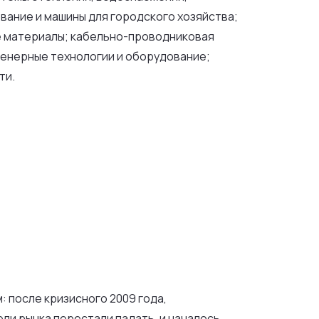
вание и машины для городского хозяйства;
е материалы; кабельно-проводниковая
женерные технологии и оборудование;
ти.
 после кризисного 2009 года,
ли рынка перестали падать, и началось