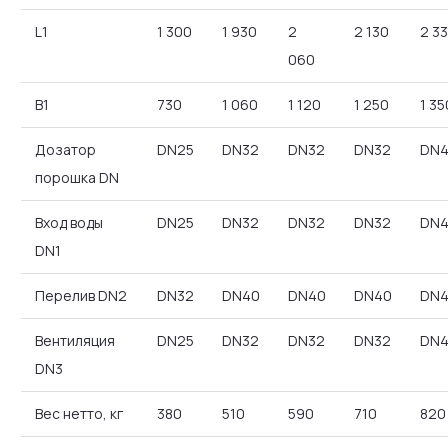
L1
1 300
1 930
2
2 130
2 3
060
B1
730
1 060
1 120
1 250
1 35
Дозатор
DN25
DN32
DN32
DN32
DN
порошка DN
Вход воды
DN25
DN32
DN32
DN32
DN
DN1
Перелив DN2
DN32
DN40
DN40
DN40
DN
Вентиляция
DN25
DN32
DN32
DN32
DN
DN3
Вес нетто, кг
380
510
590
710
820